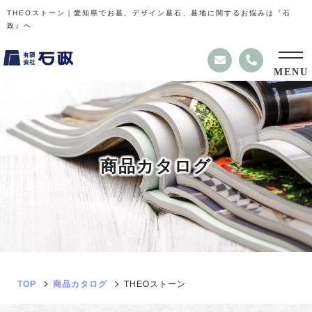
THEOストーン｜愛知県でお墓、デザイン墓石、墓地に関するお悩みは『石
政』へ
MENU
商
品
カ
タ
ロ
グ
TOP
商品カタログ
THEOストーン