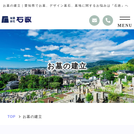
お墓の建立｜愛知県でお墓、デザイン墓石、墓地に関するお悩みは『石政』へ
MENU
お
墓
の
建
立
TOP
お墓の建立