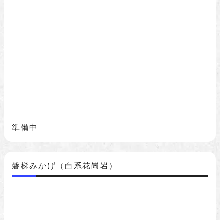
準備中
磐梯みかげ（白系花崗岩）