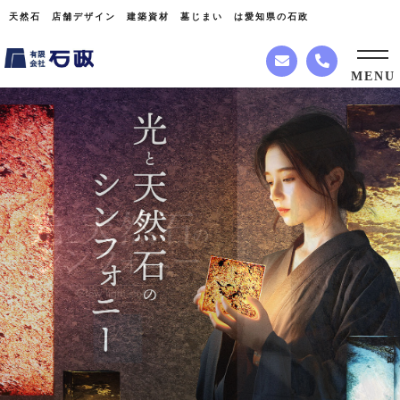
天然石 店舗デザイン 建築資材 墓じまい は愛知県の石政
MENU
F
a