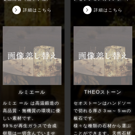
◆飛岳石 赤（熊本天草）
ハイエンドなマンションの
詳細はこちら
詳細はこちら
◆木目石（熊本天草）
意匠壁などに適した素材で
◆溶岩石（熊本阿蘇）
す。
◆馬門石（熊本宇土）
欧州ではホテルやレストラ
◆南関石（熊本玉名）
ンのテーブルトップ用の素
◆御領石（熊本天草）
材として特に重宝されてい
◆臼杵石（大分）
ます。
ルミエール
THEOストーン
ルミエ ール は高温鍛造の
セオストーンはハンドソー
高品質・無機質の環境に優
で切れる厚さ３㎜～５㎜の
しい素材です。
板石です。
99％が再生ガラスで合成
様々な種類の石材から選ぶ
樹脂は一切含んでいませ
ことができます。天然石材