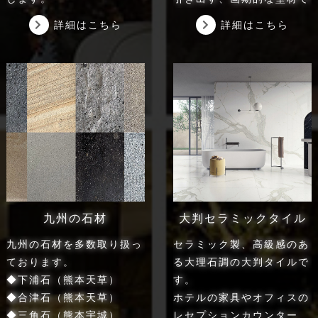
す。
詳細はこちら
詳細はこちら
・コードレス
幻想的なヒーリング空間を
・充電式
演出したい方におすすめで
・３種類の発光色
す。
・調光機能搭載
・石材のテクスチャが高級
厳選された天然石と革新的
感のある空間を演出しま
な技術の融合により石材の
す。
奥深い表情が表現できま
・石材の内側からの照射に
す。
より、幻想的な光の壁とな
裏面照射技術を採用するこ
ります。
とで石材の自然な模様と光
・天然石を使用しておりま
九州の石材
大判セラミックタイル
が織りなす、幻想的な空間
すので、柄や発色はそれぞ
九州の石材を多数取り扱っ
セラミック製、高級感のあ
が演出されます。
れ異なります。
ております。
る大理石調の大判タイルで
◆下浦石（熊本天草）
す。
◆合津石（熊本天草）
ホテルの家具やオフィスの
◆三角石（熊本宇城）
レセプションカウンター、