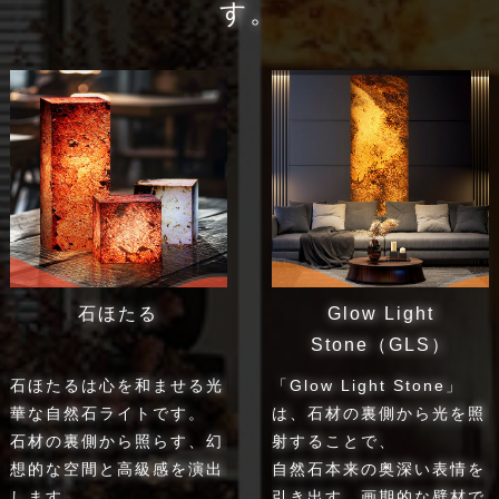
す。
石ほたる
Glow Light
Stone（GLS）
石ほたるは心を和ませる光
「Glow Light Stone」
華な自然石ライトです。
は、石材の裏側から光を照
石材の裏側から照らす、幻
射することで、
想的な空間と高級感を演出
自然石本来の奥深い表情を
します。
引き出す、画期的な壁材で