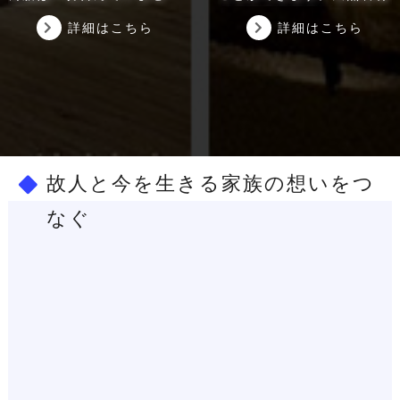
ん。
が超軽量で施工できます。
詳細はこちら
詳細はこちら
床、壁、テーブル、キッチ
無孔素材ですからクリーニ
ントップなど、様々な用途
ングが容易です。 カウン
に使用出来ます。
タートップや浴室のドア、
床材、外装材、パネルなど
また、石材に含まれている
にご利用頂けます。
石英（水晶）が光を通す
雨風や太陽光による風化
為、インテリアにも最適で
故人と今を生きる家族の想いをつ
に対して耐性があり、屋内
す。
なぐ
のみならず屋外での利用に
も適しています。